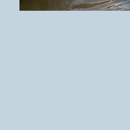
Vaart
Bellem –
logo en
huisstijl